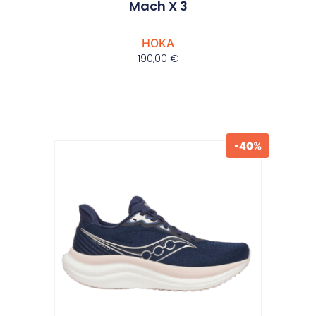
Mach X 3
HOKA
190,00
€
-40%