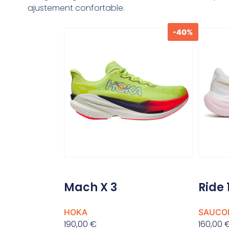
ajustement confortable.
-40%
Mach X 3
Ride 
HOKA
SAUCO
190,00
€
160,00