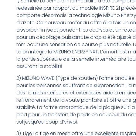
1) Semelle La semelle intermédiaire a été complèt
redessinée par rapport au modèle INSPIRE 21 précé
comporte désormais la technologie Mizuno Enerzy
d’azote. Ce nouveau matériau offre à la fois un a
absorber l’impact pendant les courses et un retou
pour un décollage puissant. Le drop a été ajusté d
mm pour une sensation de course plus naturelle. L
talon intègre la MIZUNO ENERZY NXT. L’amorti est m
la partie supérieure de la semelle intermédiaire tou
assurant la stabilité.
2) MIZUNO WAVE (Type de soutien) Forme ondulée
pour les personnes souffrant de surpronation. La 
des formes intérieures et extérieures aide à empê
l’effondrement de la voûte plantaire et offre une 
stabilité. La forme anatomique de la plaque suit l
pied pour un transfert de poids en douceur du co
sol jusqu’au coup d’envoi.
3) Tige La tige en mesh offre une excellente respirab