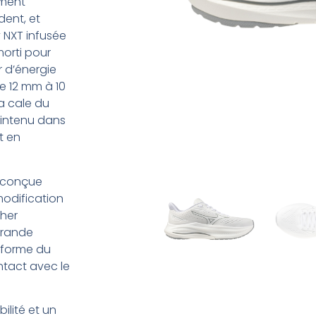
ement
dent, et
 NXT infusée
morti pour
r d’énergie
e 12 mm à 10
a cale du
aintenu dans
t en
 conçue
modification
cher
grande
a forme du
ntact avec le
ilité et un