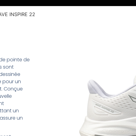
AVE INSPIRE 22
de pointe de
s sont
edessinée
e pour un
nt. Conçue
uvelle
nt
ttant un
 assure un