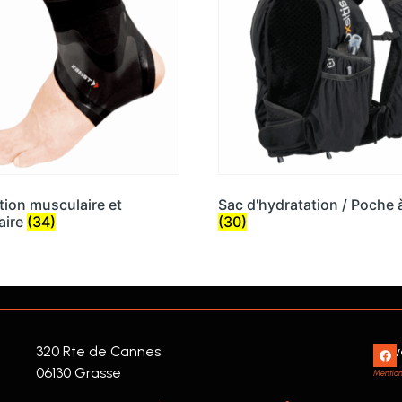
tion musculaire et
Sac d'hydratation / Poche 
laire
(34)
(30)
320 Rte de Cannes
Suiv
06130 Grasse
Mentions