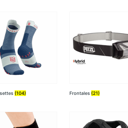
settes
(104)
Frontales
(21)