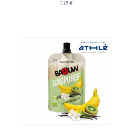
3,25
€