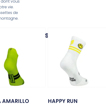
r dont vous
tre vie.
ssettes de
n montagne.
Produits similaires
 AMARILLO
HAPPY RUN