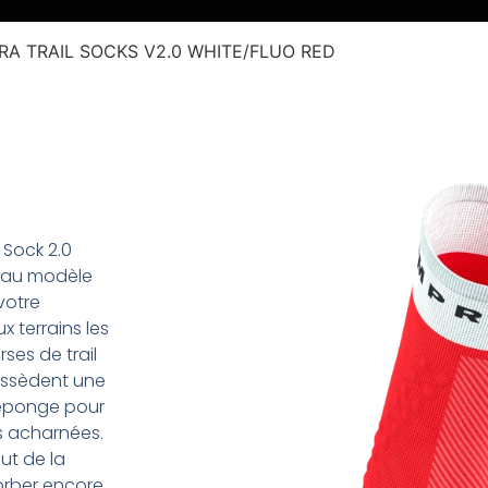
RA TRAIL SOCKS V2.0 WHITE/FLUO RED
l Sock 2.0
veau modèle
votre
 terrains les
rses de trail
ossèdent une
 éponge pour
es acharnées.
ut de la
orber encore