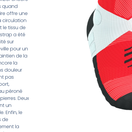
es quand
ire offre une
 circulation
 le tissu de
strap a été
té sur
ille pour un
intien de la
ncore la
ns douleur
ent pas
ort,
’au péroné
pierres. Deux
ent un
 Enfin, le
s de
dement la