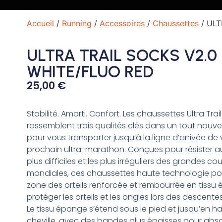
Accueil
/
Running
/
Accessoires
/
Chaussettes
/ ULT
ULTRA TRAIL SOCKS V2.0
WHITE/FLUO RED
25,00
€
Stabilité. Amorti. Confort. Les chaussettes Ultra Trai
rassemblent trois qualités clés dans un tout nou
pour vous transporter jusqu’à la ligne d’arrivée de 
prochain ultra-marathon. Conçues pour résister aux
plus difficiles et les plus irréguliers des grandes cou
mondiales, ces chaussettes haute technologie p
zone des orteils renforcée et rembourrée en tissu
protéger les orteils et les ongles lors des descent
Le tissu éponge s’étend sous le pied et jusqu’en ha
cheville, avec des bandes plus épaisses pour abs