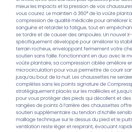
mieux les impacts et la pression de vos chaussur
vous courez. Le maintien à 360° de la voûte planta
compression de qualité médicale pour améliorer la
sanguine et retarder la fatigue, tout en empêchant
se tordre et de causer des ampoules. Un nouvel X-
spécifiquement développé pour améliorer la stabili
terrain rocheux, enveloppant fermement votre chev
soutien sans faille. Fonctionnant en duo avec le ma
voûte plantaire, sa compression ciblée améliore e
microcirculation pour vous permettre de courir sa
jusqu’au bout de la nuit. Les chaussettes ne serai
complètes sans les points signature de Compressp
stratégiquement placés sur les malléoles et jusqu
pour vous protéger des pieds qui décollent et des 
rangées de points à l’arrière des chaussettes offr
soutien supplémentaire au tendon d’Achille sensible.
maillage technique sur le dessus du pied et le puit
ventilation reste léger et respirant, évacuant rapi