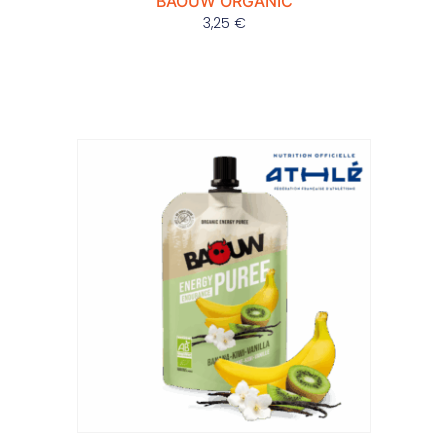
BAOUW ORGANIC
3,25
€